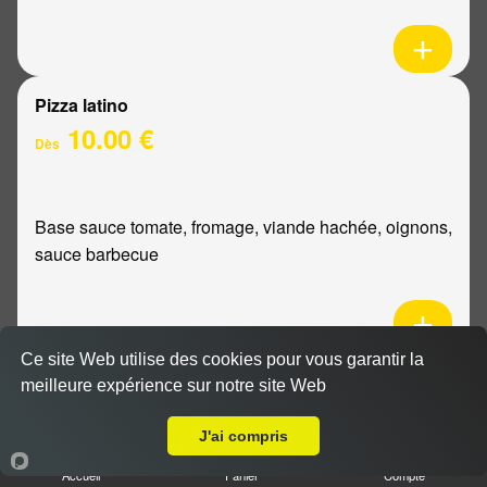
Pizza latino
10.00 €
Dès
Base sauce tomate, fromage, viande hachée, oignons,
sauce barbecue
Ce site Web utilise des cookies pour vous garantir la
Pizza mexicaine
meilleure expérience sur notre site Web
Livraison sur Reims Cernay
10.00 €
Dès
J'ai compris
Accueil
Panier
Compte