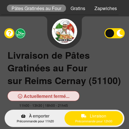
s
Pâtes Gratinées au Four
Gratins
Zapwiches
P
Livraison de Pâtes
Gratinées au Four
sur Reims Cernay (51100)
Actuellement fermé...
11h00 - 13h30 | 18h00 - 21h45
À emporter
Livraison
Précommande pour 11h20
Précommande pour 12h00