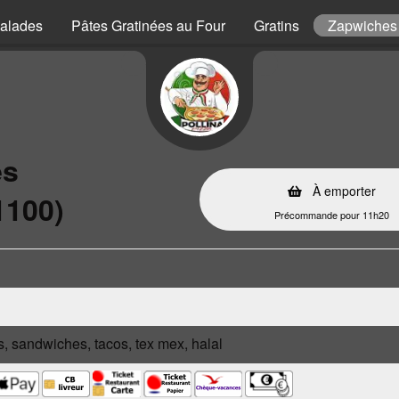
alades
Pâtes Gratinées au Four
Gratins
Zapwiches
es
À emporter
1100)
Précommande pour 11h20
s, sandwiches, tacos, tex mex, halal