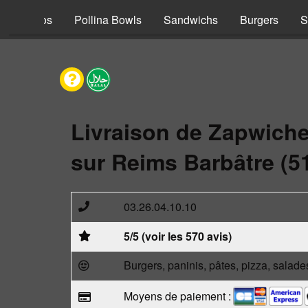
s
Tacos
Pollina Bowls
Sandwichs
Burgers
S
Livraison de Zapwich
sur Reims Barbâtre (5
03.26.04.10.10
5/5 (voir les 570 avis)
Burgers, paninis, pâtes, pizza, salade
Moyens de paiement :