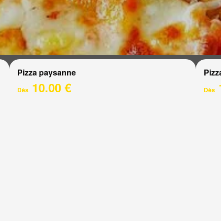
Pizza paysanne
Pizz
10.00 €
Dès
Dès