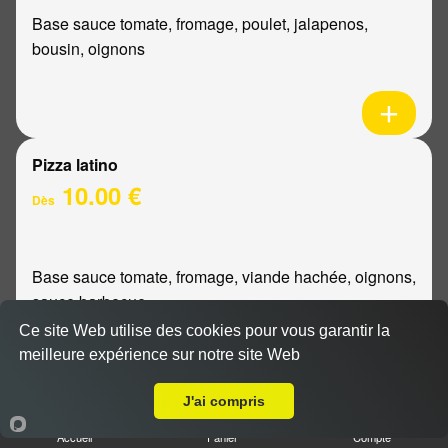
Base sauce tomate, fromage, poulet, jalapenos,
bousin, oignons
Pizza latino
10.00 €
Dès
Base sauce tomate, fromage, viande hachée, oignons,
sauce barbecue
Ce site Web utilise des cookies pour vous garantir la
meilleure expérience sur notre site Web
A Emporter sur Reims Barbâtre
J'ai compris
Pizza mexicaine
Accueil
Panier
Compte
10.00 €