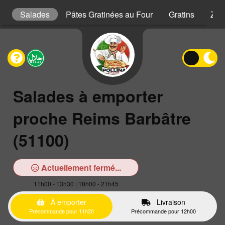
s
Salades
Pâtes Gratinées au Four
Gratins
Zap
Salades à emporter
proche Reims Barbâtre
(51100)
Actuellement fermé...
11h00 - 13h30 | 18h00 - 21h45
À emporter
Livraison
Précommande pour 11h20
Précommande pour 12h00