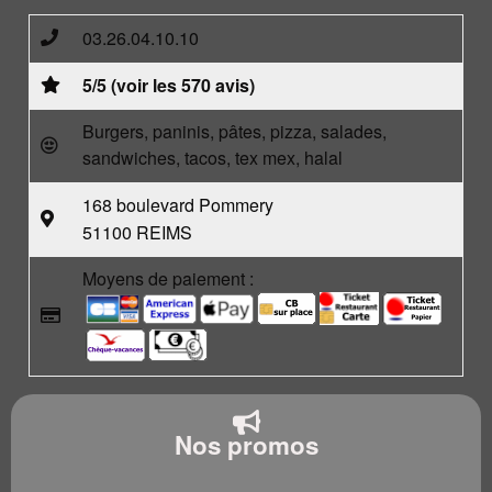
03.26.04.10.10
5/5 (voir les 570 avis)
Burgers, paninis, pâtes, pizza, salades,
sandwiches, tacos, tex mex, halal
168 boulevard Pommery
51100 REIMS
Moyens de paiement :
Nos promos