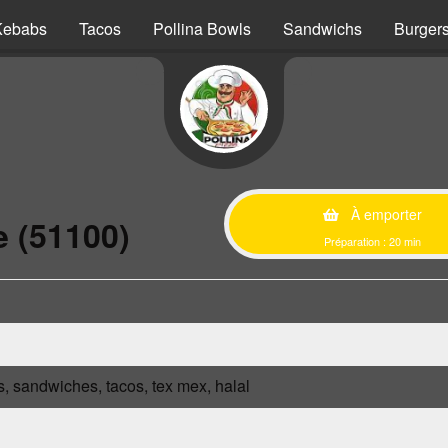
Kebabs
Tacos
Pollina Bowls
Sandwichs
Burger
À emporter
 (51100)
Préparation : 20 min
s, sandwiches, tacos, tex mex, halal