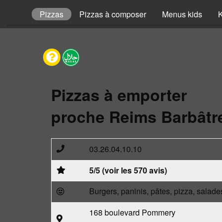
envies
Pizzas
Pizzas à composer
Menus kids
Pizzas à emporter
proche Reims Barbâtre
03.26.04.10.10
5/5 (voir les 570 avis)
Burgers, paninis, pâtes, pizza, salade
168 boulevard Pommery