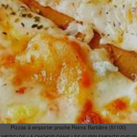
Pizzas à emporter proche Reims Barbâtre (51100)
MERCI DE LA CHOISIR DANS LES SUPPLEMENTS SVP !!!!