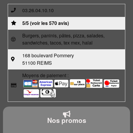
03.26.04.10.10
5/5 (voir les 570 avis)
Burgers, paninis, pâtes, pizza, salades,
sandwiches, tacos, tex mex, halal
168 boulevard Pommery
51100 REIMS
Moyens de paiement :
Nos promos