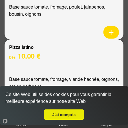
Base sauce tomate, fromage, poulet, jalapenos,
bousin, oignons
Pizza latino
10.00 €
Dès
Base sauce tomate, fromage, viande hachée, oignons,
sauce barbecue
Ce site Web utilise des cookies pour vous garantir la
meilleure expérience sur notre site Web
A Emporter sur Reims Barbâtre
J'ai compris
Pizza mexicaine
Accueil
Panier
Compte
10.00 €