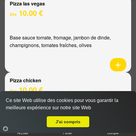
Pizza las vegas
10.00 €
Dès
Base sauce tomate, fromage, jambon de dinde,
champignons, tomates fraîches, olives
Pizza chicken
10.00 €
Dès
Ce site Web utilise des cookies pour vous garantir la
meilleure expérience sur notre site Web
A Emporter sur Reims Bois d'Amour
Base sauce tomate, fromage, poulet, poivrons,
oignons
J'ai compris
Accueil
Panier
Compte