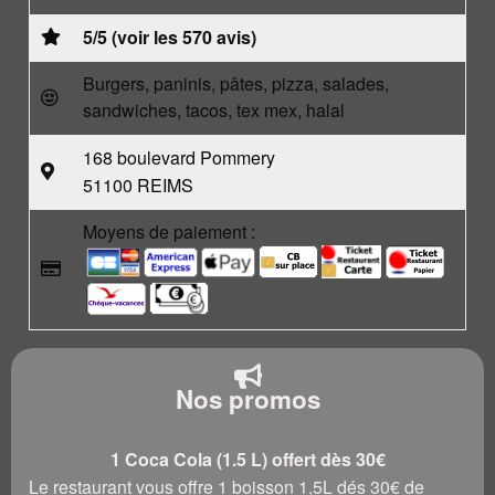
5/5 (voir les 570 avis)
Burgers, paninis, pâtes, pizza, salades,
sandwiches, tacos, tex mex, halal
168 boulevard Pommery
51100 REIMS
Moyens de paiement :
Nos promos
1 Coca Cola (1.5 L) offert dès 30€
Le restaurant vous offre 1 boisson 1,5L dés 30€ de