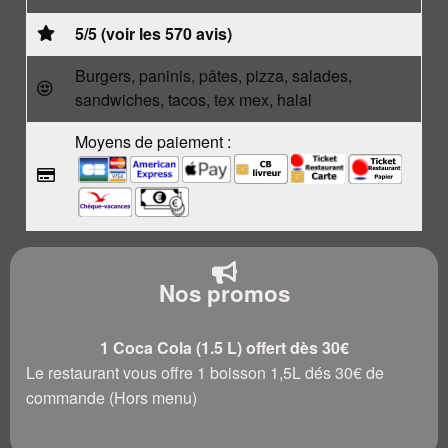
5/5 (voir les 570 avis)
Burgers, paninis, pâtes, pizza, salades,
sandwiches, tacos, tex mex, halal
Moyens de paiement :
Nos promos
1 Coca Cola (1.5 L) offert dès 30€
Le restaurant vous offre 1 boisson 1,5L dés 30€ de
commande (Hors menu)