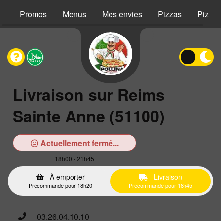
Promos
Menus
Mes envies
Pizzas
Pizzas
Livraison sur Reims
Sainte Anne (51100)
Actuellement fermé...
18h00 - 21h45
À emporter
Livraison
Précommande pour 18h20
Précommande pour 18h45
03.26.04.10.10