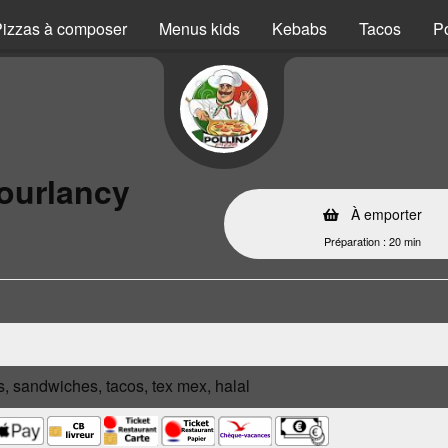
izzas à composer
Menus kids
Kebabs
Tacos
P
ourlancy
À emporter
Préparation : 20 min
s, sandwiches, tacos, tex mex, halal