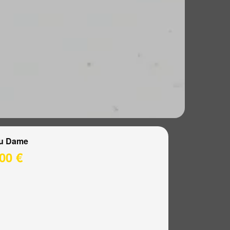
u Dame
00 €