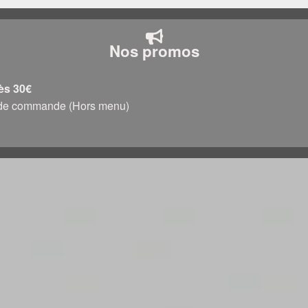
Nos promos
dès 30€
0€ de commande (Hors menu)