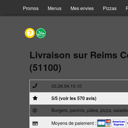
Promos
Menus
Mes envies
Pizzas
P
Livraison sur Reims C
(51100)
03.26.04.10.10
5/5 (voir les 570 avis)
Burgers, paninis, pâtes, pizza, salade
Moyens de paiement :