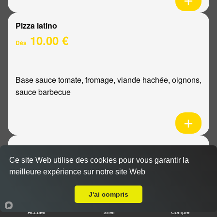
Pizza latino
10.00 €
Dès
Base sauce tomate, fromage, viande hachée, oignons,
sauce barbecue
Pizza mexicaine
10.00 €
Ce site Web utilise des cookies pour vous garantir la
Dès
meilleure expérience sur notre site Web
Livraison sur Reims Centre
J'ai compris
Base sauce tomate, fromage, poulet, pommes de
Accueil
Panier
Compte
terre, ananas, sauce barbecue