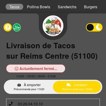
s
Tacos
Pollina Bowls
Sandwichs
Burgers
Livraison de Tacos
sur Reims Centre (51100)
Actuellement fermé...
11h00 - 13h30 | 18h00 - 21h45
À emporter
Livraison
Précommande pour 11h20
Précommande pour 12h00
03.26.04.10.10