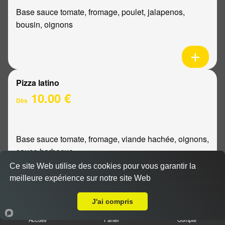
Base sauce tomate, fromage, poulet, jalapenos,
bousin, oignons
Pizza latino
10.00 €
Dès
Base sauce tomate, fromage, viande hachée, oignons,
sauce barbecue
Ce site Web utilise des cookies pour vous garantir la
meilleure expérience sur notre site Web
A Emporter sur Reims Centre
J'ai compris
Pizza mexicaine
Accueil
Panier
Compte
10.00 €