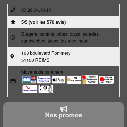
03.26.04.10.10
5/5 (voir les 570 avis)
Burgers, paninis, pâtes, pizza, salades,
sandwiches, tacos, tex mex, halal
168 boulevard Pommery
51100 REIMS
Moyens de paiement :
Nos promos