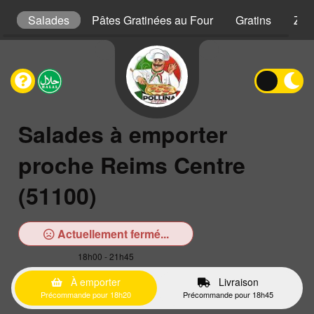
s
Salades
Pâtes Gratinées au Four
Gratins
Zap
Salades à emporter
proche Reims Centre
(51100)
Actuellement fermé...
18h00 - 21h45
À emporter
Livraison
Précommande pour 18h20
Précommande pour 18h45