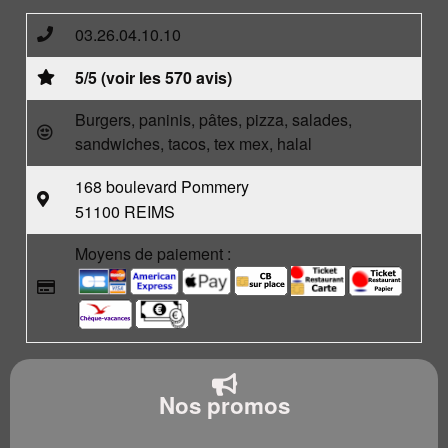
03.26.04.10.10
5/5 (voir les 570 avis)
Burgers, paninis, pâtes, pizza, salades,
sandwiches, tacos, tex mex, halal
168 boulevard Pommery
51100 REIMS
Moyens de paiement :
Nos promos