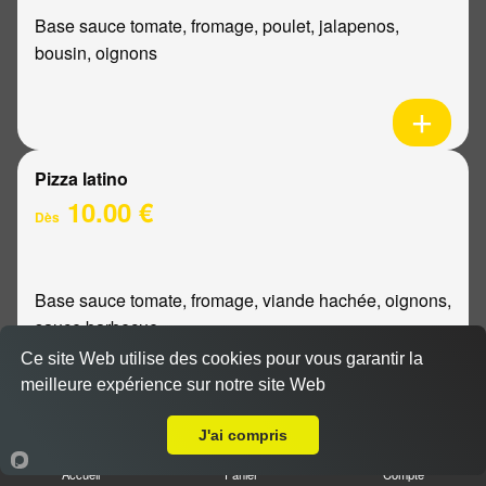
Base sauce tomate, fromage, poulet, jalapenos,
bousin, oignons
Pizza latino
10.00 €
Dès
Base sauce tomate, fromage, viande hachée, oignons,
sauce barbecue
Ce site Web utilise des cookies pour vous garantir la
meilleure expérience sur notre site Web
A Emporter sur Reims Centre
J'ai compris
Pizza mexicaine
Accueil
Panier
Compte
10.00 €