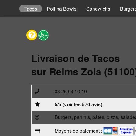
Kebabs
Tacos
Pollina Bowls
Sandwichs
Burger
Livraison de Tacos
sur Reims Zola (51100
03.26.04.10.10
5/5 (voir les 570 avis)
Burgers, paninis, pâtes, pizza, salade
Moyens de paiement :