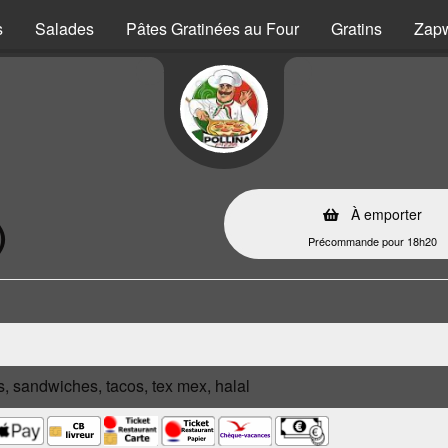
s
Salades
Pâtes Gratinées au Four
Gratins
Zap
À emporter
)
Précommande pour 18h20
s, sandwiches, tacos, tex mex, halal