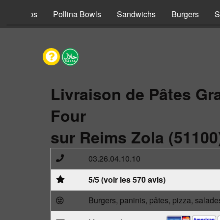
s
Tacos
Pollina Bowls
Sandwichs
Burgers
S
Livraison de Pâtes Gr
Four
sur Reims Zola (51100
03.26.04.10.10
5/5 (voir les 570 avis)
Burgers, paninis, pâtes, pizza, salade