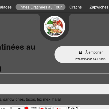
alades
Pâtes Gratinées au Four
Gratins
Zapwiches
atinées au
À emporter
Précommande pour 18h20
)
s, sandwiches, tacos, tex mex, halal