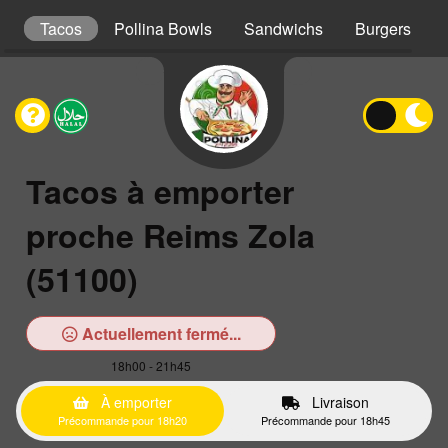
s
Tacos
Pollina Bowls
Sandwichs
Burgers
Tacos à emporter
proche Reims Zola
(51100)
Actuellement fermé...
18h00 - 21h45
À emporter
Livraison
Précommande pour 18h20
Précommande pour 18h45