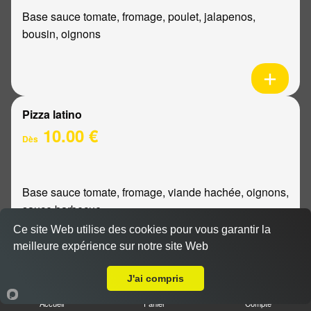
Base sauce tomate, fromage, poulet, jalapenos,
bousin, oignons
Pizza latino
10.00 €
Dès
Base sauce tomate, fromage, viande hachée, oignons,
sauce barbecue
Ce site Web utilise des cookies pour vous garantir la
meilleure expérience sur notre site Web
A Emporter sur Reims Zola
J'ai compris
Pizza mexicaine
Accueil
Panier
Compte
10.00 €