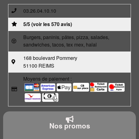
03.26.04.10.10
5/5 (voir les 570 avis)
Burgers, paninis, pâtes, pizza, salades,
sandwiches, tacos, tex mex, halal
168 boulevard Pommery
51100 REIMS
Moyens de paiement :
Nos promos