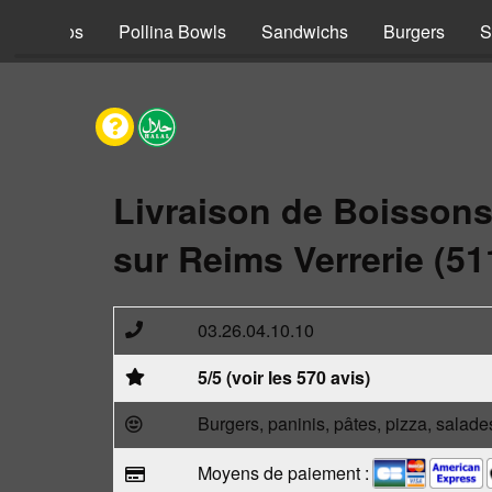
s
Tacos
Pollina Bowls
Sandwichs
Burgers
S
Livraison de Boisson
sur Reims Verrerie (51
03.26.04.10.10
5/5 (voir les 570 avis)
Burgers, paninis, pâtes, pizza, salade
Moyens de paiement :