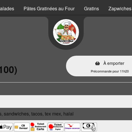
alades
Pâtes Gratinées au Four
Gratins
Zapwiches
s
À emporter
100)
Précommande pour 11h20
s, sandwiches, tacos, tex mex, halal