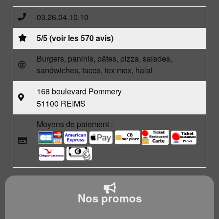
03.26.04.10.10
5/5 (voir les 570 avis)
Burgers, paninis, pâtes, pizza, salades,
sandwiches, tacos, tex mex, halal
168 boulevard Pommery
51100 REIMS
Moyens de paiement :
Nos promos