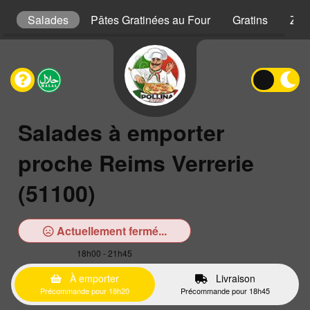
s
Salades
Pâtes Gratinées au Four
Gratins
Zap
Salades à emporter
proche Reims Verrerie
(51100)
Actuellement fermé...
18h00 - 21h45
À emporter
Livraison
Précommande pour 18h20
Précommande pour 18h45