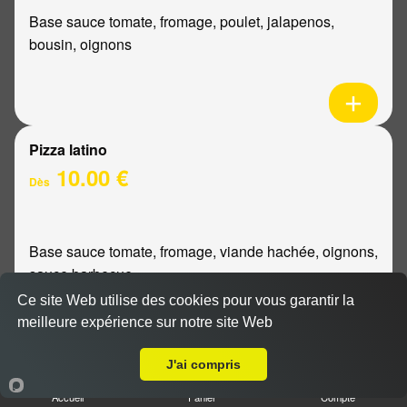
Base sauce tomate, fromage, poulet, jalapenos,
bousin, oignons
Pizza latino
10.00 €
Dès
Base sauce tomate, fromage, viande hachée, oignons,
sauce barbecue
Ce site Web utilise des cookies pour vous garantir la
meilleure expérience sur notre site Web
A Emporter sur Reims Verrerie
J'ai compris
Pizza mexicaine
Accueil
Panier
Compte
10.00 €