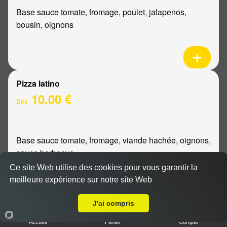
Base sauce tomate, fromage, poulet, jalapenos,
bousin, oignons
Pizza latino
10.00 €
Dès
Base sauce tomate, fromage, viande hachée, oignons,
sauce barbecue
Ce site Web utilise des cookies pour vous garantir la
meilleure expérience sur notre site Web
A Emporter sur Reims Verrerie
J'ai compris
Pizza mexicaine
Accueil
Panier
Compte
10.00 €