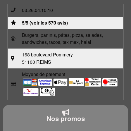
03.26.04.10.10
5/5 (voir les 570 avis)
Burgers, paninis, pâtes, pizza, salades,
sandwiches, tacos, tex mex, halal
168 boulevard Pommery
51100 REIMS
Moyens de paiement :
Nos promos