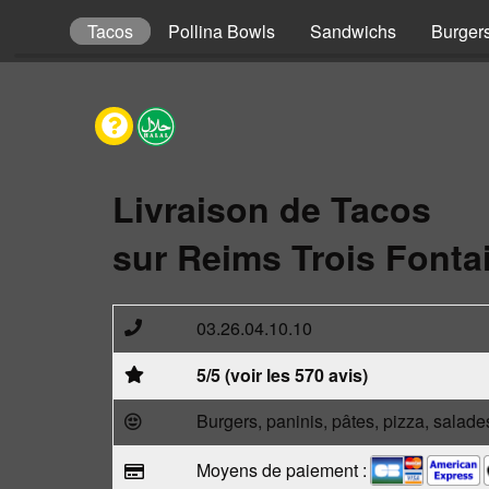
Kebabs
Tacos
Pollina Bowls
Sandwichs
Burger
Livraison de Tacos
sur Reims Trois Fonta
03.26.04.10.10
5/5 (voir les 570 avis)
Burgers, paninis, pâtes, pizza, salade
Moyens de paiement :