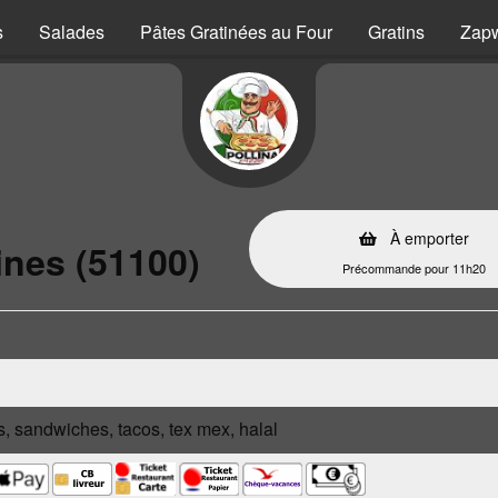
s
Salades
Pâtes Gratinées au Four
Gratins
Zap
À emporter
ines (51100)
Précommande pour 11h20
s, sandwiches, tacos, tex mex, halal