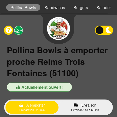
s
Pollina Bowls
Sandwichs
Burgers
Salades
Pollina Bowls à emporter
proche Reims Trois
Fontaines (51100)
Actuellement ouvert!
À emporter
Livraison
Préparation : 20 min
Livraison : 45 à 60 mn