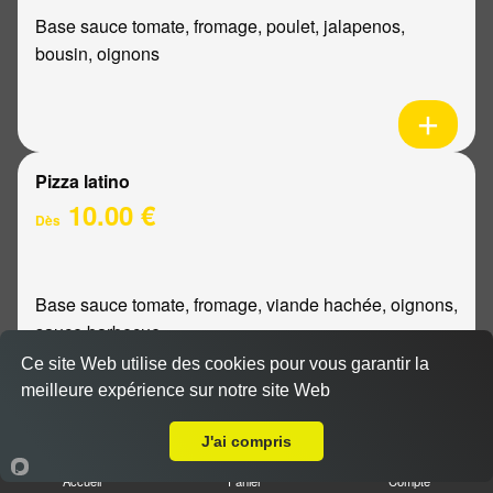
Base sauce tomate, fromage, poulet, jalapenos,
bousin, oignons
Pizza latino
10.00 €
Dès
Base sauce tomate, fromage, viande hachée, oignons,
sauce barbecue
Ce site Web utilise des cookies pour vous garantir la
meilleure expérience sur notre site Web
A Emporter sur Reims Trois Fontaines
J'ai compris
Pizza mexicaine
Accueil
Panier
Compte
10.00 €