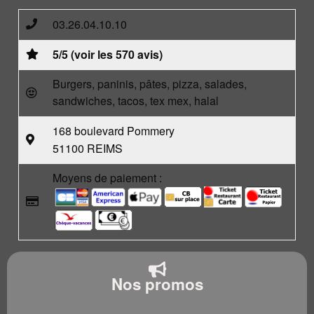
03.26.04.10.10
5/5 (voir les 570 avis)
Burgers, paninis, pâtes, pizza, salades,
sandwiches, tacos, tex mex, halal
168 boulevard Pommery
51100 REIMS
Moyens de paiement :
Nos promos