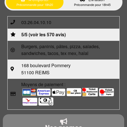
Précommande pour 18h20
Précommande pour 18h45
03.26.04.10.10
5/5 (voir les 570 avis)
Burgers, paninis, pâtes, pizza, salades,
sandwiches, tacos, tex mex, halal
168 boulevard Pommery
51100 REIMS
Moyens de paiement :