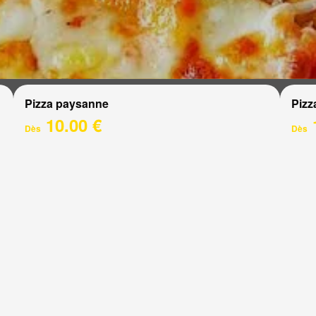
Pizza paysanne
Pizz
10.00 €
Dès
Dès