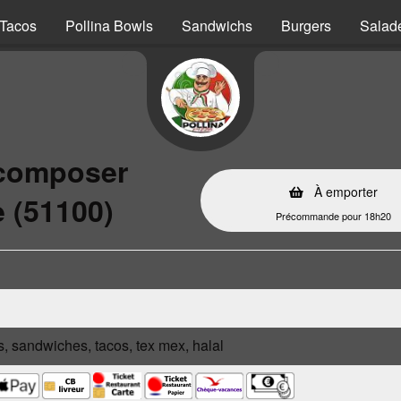
Tacos
Pollina Bowls
Sandwichs
Burgers
Salad
 composer
À emporter
 (51100)
Précommande pour 18h20
s, sandwiches, tacos, tex mex, halal