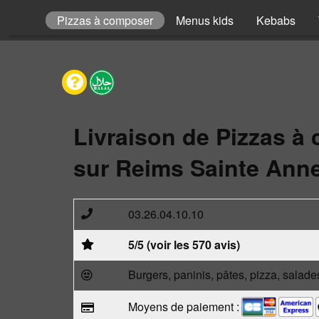
Pizzas
Pizzas à composer
Menus kids
Kebabs
Livraison de Pizzas à
sur Reims Sainte Anne
03.26.04.10.10
5/5 (voir les 570 avis)
Burgers, paninis, pâtes, pizza, salade
Moyens de paiement :