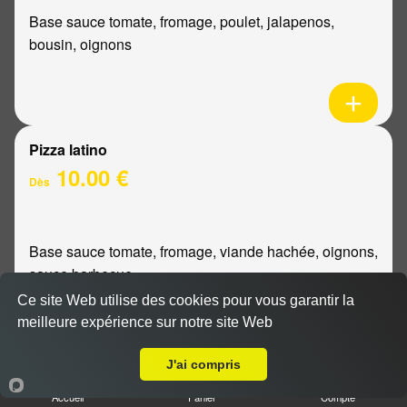
Base sauce tomate, fromage, poulet, jalapenos,
bousin, oignons
Pizza latino
10.00 €
Dès
Base sauce tomate, fromage, viande hachée, oignons,
sauce barbecue
Ce site Web utilise des cookies pour vous garantir la
meilleure expérience sur notre site Web
A Emporter sur Reims Sainte Anne
J'ai compris
Pizza mexicaine
Accueil
Panier
Compte
10.00 €