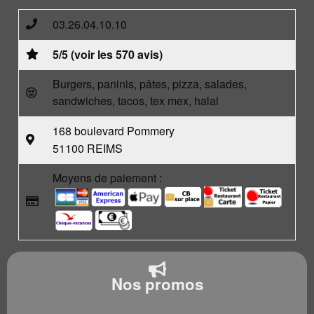
03.26.04.10.10
5/5 (voir les 570 avis)
Burgers, paninis, pâtes, pizza, salades,
sandwiches, tacos, tex mex, halal
168 boulevard Pommery
51100 REIMS
Moyens de paiement :
Nos promos