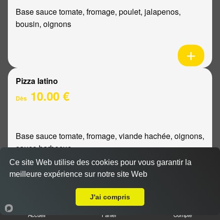
Base sauce tomate, fromage, poulet, jalapenos,
bousin, oignons
Pizza latino
10.00 €
Dès
Base sauce tomate, fromage, viande hachée, oignons,
sauce barbecue
Ce site Web utilise des cookies pour vous garantir la
meilleure expérience sur notre site Web
A Emporter sur Reims Sainte Anne
J'ai compris
Pizza mexicaine
Accueil
Panier
Compte
10.00 €