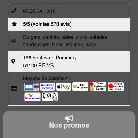
03.26.04.10.10
5/5 (voir les 570 avis)
Burgers, paninis, pâtes, pizza, salades,
sandwiches, tacos, tex mex, halal
168 boulevard Pommery
51100 REIMS
Moyens de paiement :
Nos promos