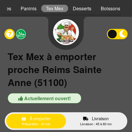
iches
Paninis
Tex Mex
Desserts
Boissons
Tex Mex à emporter
proche Reims Sainte
Anne (51100)
Actuellement ouvert!
À emporter
Livraison
Préparation : 20 min
Livraison : 45 à 60 mn