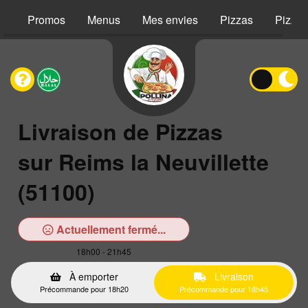
Promos
Menus
Mes envies
Pizzas
Pizzas
Livraison de Pizzas
sur Reims la Neuvillette
(51100)
Actuellement fermé...
18h00 - 21h45
À emporter
Livraison
Précommande pour 18h20
Précommande pour 18h45