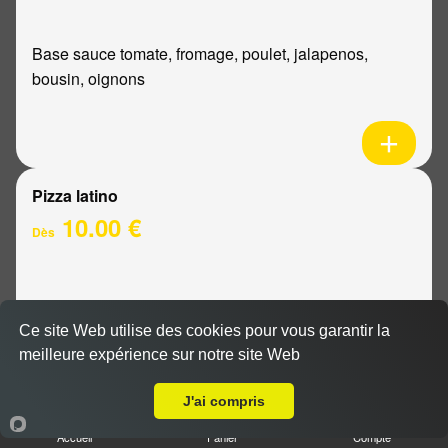
Base sauce tomate, fromage, poulet, jalapenos,
bousin, oignons
Pizza latino
10.00 €
Dès
Base sauce tomate, fromage, viande hachée, oignons,
sauce barbecue
Ce site Web utilise des cookies pour vous garantir la
meilleure expérience sur notre site Web
Livraison sur Reims la Neuvillette
J'ai compris
Accueil
Panier
Compte