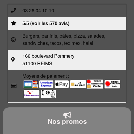
03.26.04.10.10
5/5 (voir les 570 avis)
Burgers, paninis, pâtes, pizza, salades,
sandwiches, tacos, tex mex, halal
168 boulevard Pommery
51100 REIMS
Moyens de paiement :
Nos promos