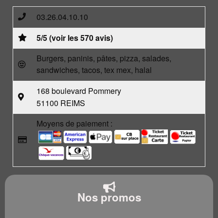
03.26.04.10.10
5/5 (voir les 570 avis)
Burgers, paninis, pâtes, pizza, salades,
sandwiches, tacos, tex mex, halal
168 boulevard Pommery
51100 REIMS
Moyens de paiement :
Nos promos