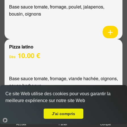
Base sauce tomate, fromage, poulet, jalapenos,
bousin, oignons
Pizza latino
10.00 €
Dès
Base sauce tomate, fromage, viande hachée, oignons,
sauce barbecue
Ce site Web utilise des cookies pour vous garantir la
meilleure expérience sur notre site Web
A Emporter sur Reims la Neuvillette
J'ai compris
Pizza mexicaine
Accueil
Panier
Compte
10.00 €