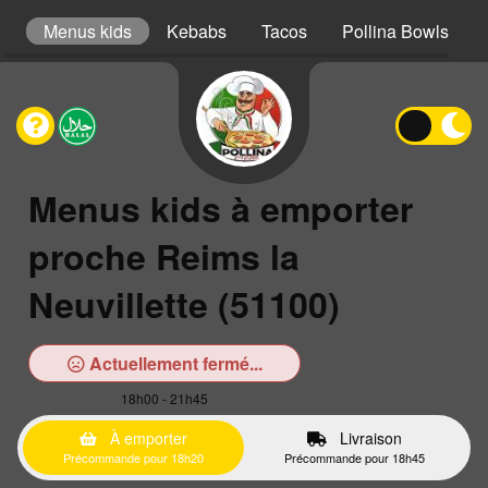
er
Menus kids
Kebabs
Tacos
Pollina Bowls
Menus kids à emporter
proche Reims la
Neuvillette (51100)
Actuellement fermé...
18h00 - 21h45
À emporter
Livraison
Précommande pour 18h20
Précommande pour 18h45