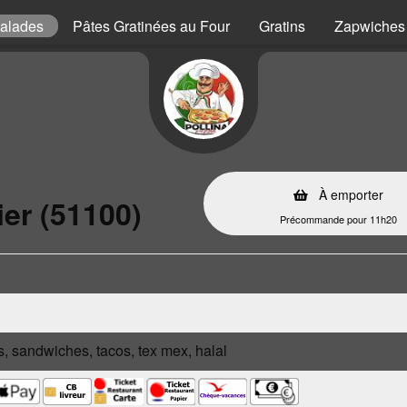
alades
Pâtes Gratinées au Four
Gratins
Zapwiches
À emporter
er (51100)
Précommande pour 11h20
s, sandwiches, tacos, tex mex, halal