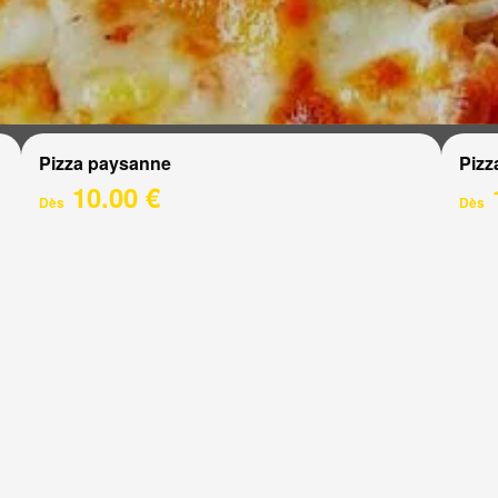
Pizza paysanne
Pizz
10.00 €
Dès
Dès