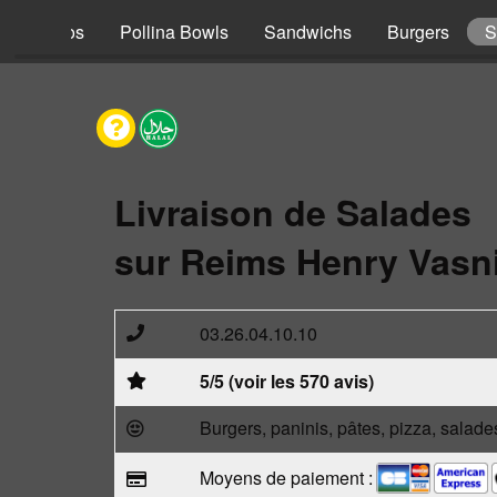
s
Tacos
Pollina Bowls
Sandwichs
Burgers
S
Livraison de Salades
sur Reims Henry Vasni
03.26.04.10.10
5/5 (voir les 570 avis)
Burgers, paninis, pâtes, pizza, salade
Moyens de paiement :