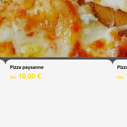
Pizza paysanne
Pizz
10.00 €
Dès
Dès