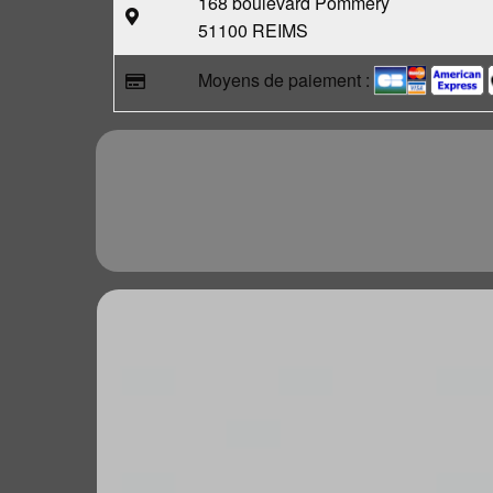
168 boulevard Pommery
51100 REIMS
Moyens de paiement :