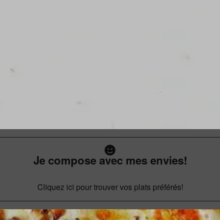
Je compose avec mes envies!
Cliquez ici pour trouver vos plats préférés!