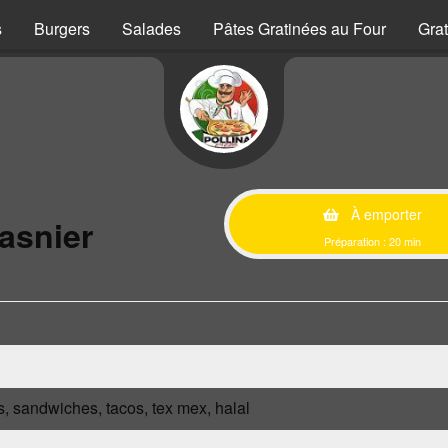
s
Burgers
Salades
Pâtes Gratinées au Four
Grat
À emporter
asnier
Préparation : 20 min
s, sandwiches, tacos, tex mex, halal