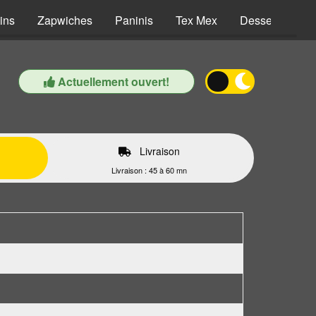
ins
Zapwiches
Paninis
Tex Mex
Desserts
B
Actuellement ouvert!
Livraison
Livraison : 45 à 60 mn