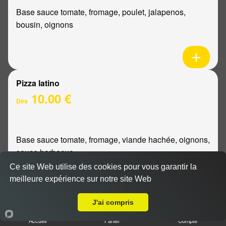
Base sauce tomate, fromage, poulet, jalapenos,
bousin, oignons
Pizza latino
10.00 €
Dès
Base sauce tomate, fromage, viande hachée, oignons,
sauce barbecue
Ce site Web utilise des cookies pour vous garantir la
meilleure expérience sur notre site Web
A Emporter sur Reims Henry Vasnier
J'ai compris
Pizza mexicaine
Accueil
Panier
Compte
10.00 €