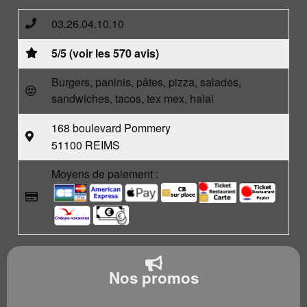
03.26.04.10.10
5/5 (voir les 570 avis)
Burgers, paninis, pâtes, pizza, salades,
sandwiches, tacos, tex mex, halal
168 boulevard Pommery
51100 REIMS
Moyens de paiement :
Nos promos