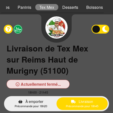
iches
Paninis
Tex Mex
Desserts
Boissons
Livraison de Tex Mex
sur Reims Haut de
Murigny (51100)
Actuellement fermé...
18h00 - 21h45
À emporter
Livraison
Précommande pour 18h20
Précommande pour 18h45