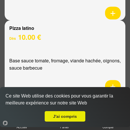
Pizza latino
10.00 €
Dès
Base sauce tomate, fromage, viande hachée, oignons,
sauce barbecue
Ce site Web utilise des cookies pour vous garantir la
Pizza mexicaine
meilleure expérience sur notre site Web
Livraison sur Reims Haut de Murigny
10.00 €
Dès
J'ai compris
Accueil
Panier
Compte