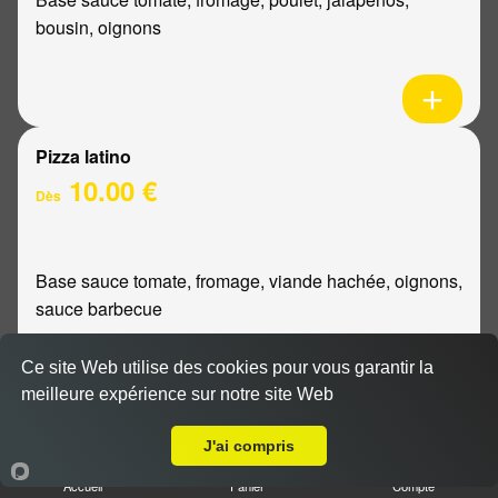
bousin, oignons
Pizza latino
10.00 €
Dès
Base sauce tomate, fromage, viande hachée, oignons,
sauce barbecue
Ce site Web utilise des cookies pour vous garantir la
meilleure expérience sur notre site Web
Livraison sur Reims Haut de Murigny
Pizza mexicaine
J'ai compris
10.00 €
Dès
Accueil
Panier
Compte