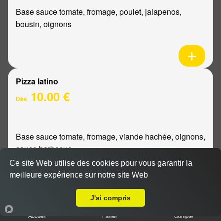
Base sauce tomate, fromage, poulet, jalapenos,
bousin, oignons
Pizza latino
10.00 €
Dès
Base sauce tomate, fromage, viande hachée, oignons,
sauce barbecue
Ce site Web utilise des cookies pour vous garantir la
meilleure expérience sur notre site Web
A Emporter sur Reims Haut de Murigny
J'ai compris
Pizza mexicaine
Accueil
Panier
Compte
10.00 €