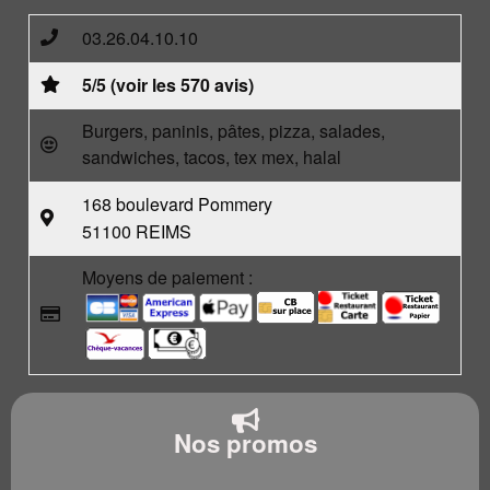
03.26.04.10.10
5/5 (voir les 570 avis)
Burgers, paninis, pâtes, pizza, salades,
sandwiches, tacos, tex mex, halal
168 boulevard Pommery
51100 REIMS
Moyens de paiement :
Nos promos