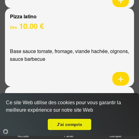
Pizza latino
10.00 €
Dès
Base sauce tomate, fromage, viande hachée, oignons,
sauce barbecue
Pizza mexicaine
10.00 €
Ce site Web utilise des cookies pour vous garantir la
Dès
meilleure expérience sur notre site Web
Livraison sur Reims Erlon
J'ai compris
Base sauce tomate, fromage, poulet, pommes de
Accueil
Panier
Compte
terre, ananas, sauce barbecue