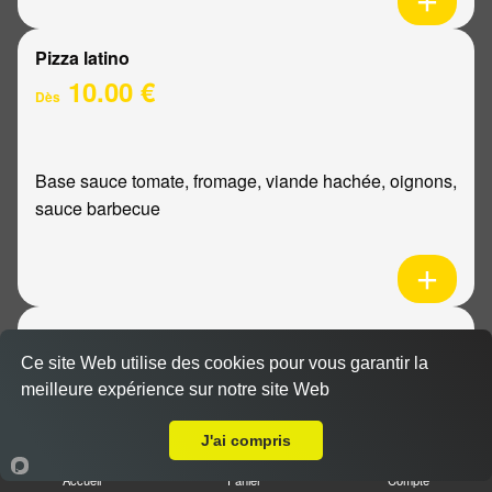
Pizza latino
10.00 €
Dès
Base sauce tomate, fromage, viande hachée, oignons,
sauce barbecue
Pizza mexicaine
10.00 €
Ce site Web utilise des cookies pour vous garantir la
Dès
meilleure expérience sur notre site Web
Livraison sur Reims Erlon
J'ai compris
Base sauce tomate, fromage, poulet, pommes de
Accueil
Panier
Compte
terre, ananas, sauce barbecue