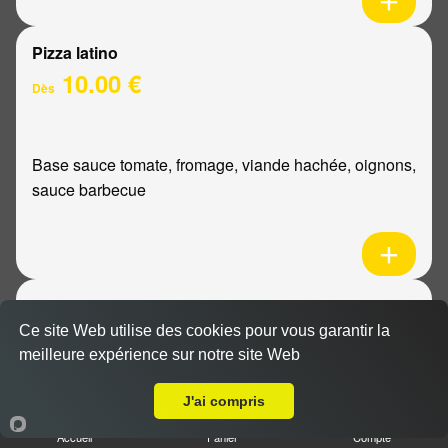
Pizza latino
10.00 €
Dès
Base sauce tomate, fromage, viande hachée, oignons,
sauce barbecue
Pizza mexicaine
10.00 €
Ce site Web utilise des cookies pour vous garantir la
Dès
meilleure expérience sur notre site Web
Livraison sur Reims Erlon
J'ai compris
Base sauce tomate, fromage, poulet, pommes de
Accueil
Panier
Compte
terre, ananas, sauce barbecue