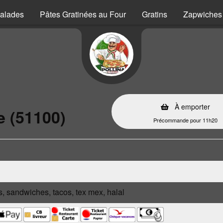
alades
Pâtes Gratinées au Four
Gratins
Zapwiches
À emporter
e (51100)
Précommande pour 11h20
s, sandwiches, tacos, tex mex, halal