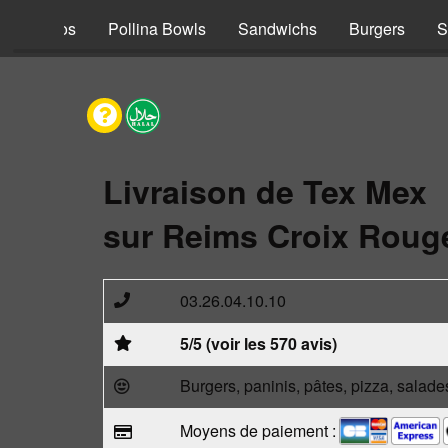
s
Tacos
Pollina Bowls
Sandwichs
Burgers
S
Livraison de Tex Mex
sur Reims Croix Roug
03.26.04.10.10
5/5 (voir les 570 avis)
Burgers, paninis, pâtes, pizza, salade
Moyens de paiement :