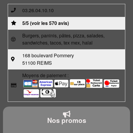
03.26.04.10.10
5/5 (voir les 570 avis)
Burgers, paninis, pâtes, pizza, salades,
sandwiches, tacos, tex mex, halal
168 boulevard Pommery
51100 REIMS
Moyens de paiement :
Nos promos