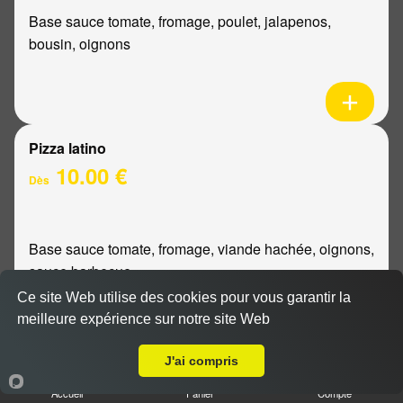
Base sauce tomate, fromage, poulet, jalapenos,
bousin, oignons
Pizza latino
10.00 €
Dès
Base sauce tomate, fromage, viande hachée, oignons,
sauce barbecue
Ce site Web utilise des cookies pour vous garantir la
meilleure expérience sur notre site Web
A Emporter sur Reims Croix Rouge
J'ai compris
Pizza mexicaine
Accueil
Panier
Compte
10.00 €