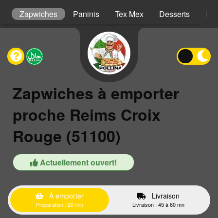
ns
Zapwiches
Paninis
Tex Mex
Desserts
Boi
Zapwiches à emporter
proche Reims Croix
Rouge (51100)
Actuellement ouvert!
À emporter
Livraison
Préparation : 20 min
Livraison : 45 à 60 mn