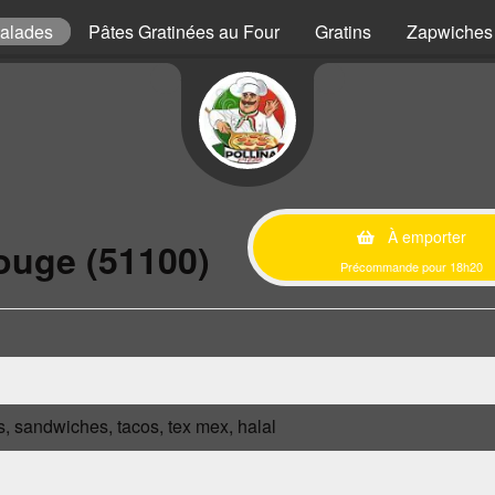
alades
Pâtes Gratinées au Four
Gratins
Zapwiches
À emporter
ouge (51100)
Précommande pour 18h20
s, sandwiches, tacos, tex mex, halal