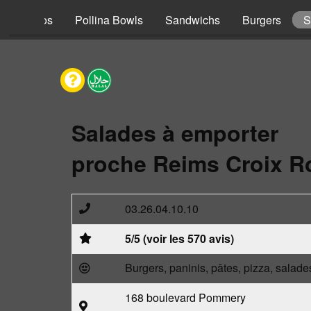
s
Tacos
Pollina Bowls
Sandwichs
Burgers
S
Salades à emporter
proche Reims Croix R
03.26.04.10.10
5/5 (voir les 570 avis)
Burgers, paninis, pâtes, pizza, salade
168 boulevard Pommery