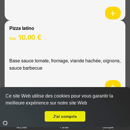
Pizza latino
10.00 €
Dès
Base sauce tomate, fromage, viande hachée, oignons,
sauce barbecue
Ce site Web utilise des cookies pour vous garantir la
Pizza mexicaine
meilleure expérience sur notre site Web
Livraison sur Reims Courlancy
10.00 €
Dès
J'ai compris
Accueil
Panier
Compte