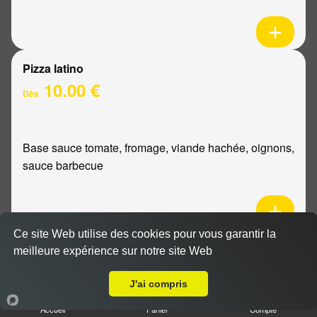
Pizza latino
10.00 €
Dès
Base sauce tomate, fromage, viande hachée, oignons,
sauce barbecue
Ce site Web utilise des cookies pour vous garantir la
Pizza mexicaine
meilleure expérience sur notre site Web
Livraison sur Reims Courlancy
10.00 €
Dès
J'ai compris
Accueil
Panier
Compte