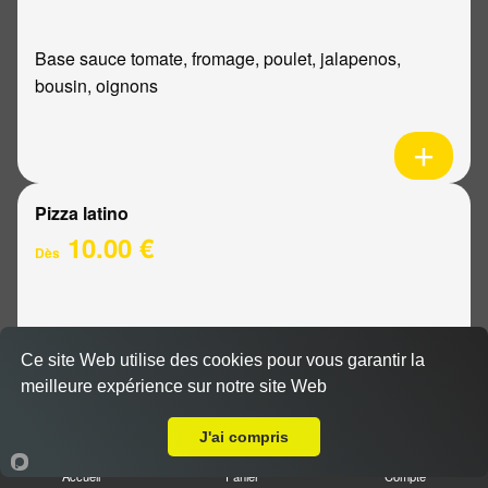
Base sauce tomate, fromage, poulet, jalapenos,
bousin, oignons
Pizza latino
10.00 €
Dès
Base sauce tomate, fromage, viande hachée, oignons,
sauce barbecue
Ce site Web utilise des cookies pour vous garantir la
meilleure expérience sur notre site Web
Livraison sur Reims Courlancy
J'ai compris
Accueil
Panier
Compte