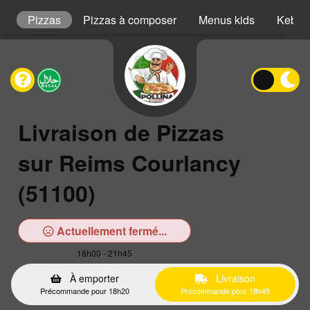
s
Pizzas
Pizzas à composer
Menus kids
Kebab
Livraison de Pizzas
sur Reims Courlancy
(51100)
Actuellement fermé...
18h00 - 21h45
À emporter
Livraison
Précommande pour 18h20
Précommande pour 18h45