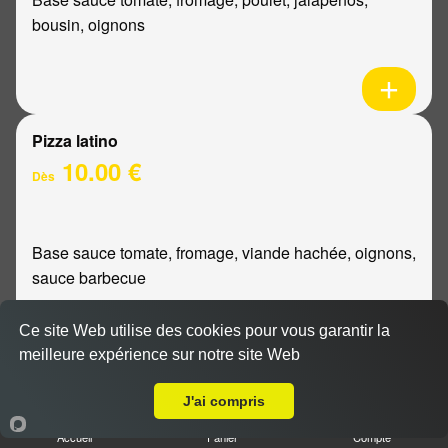
bousin, oignons
Pizza latino
10.00 €
Dès
Base sauce tomate, fromage, viande hachée, oignons,
sauce barbecue
Ce site Web utilise des cookies pour vous garantir la
meilleure expérience sur notre site Web
Livraison sur Reims Clémenceau
Pizza mexicaine
J'ai compris
10.00 €
Dès
Accueil
Panier
Compte