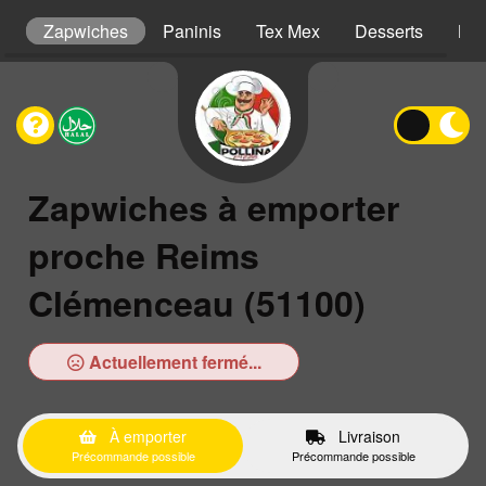
ns
Zapwiches
Paninis
Tex Mex
Desserts
Boi
Zapwiches à emporter
proche Reims
Clémenceau (51100)
Actuellement fermé...
À emporter
Livraison
Précommande possible
Précommande possible