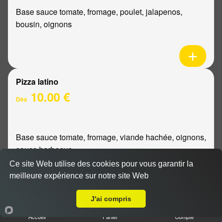
Base sauce tomate, fromage, poulet, jalapenos,
bousin, oignons
Pizza latino
10.00 €
Dès
Base sauce tomate, fromage, viande hachée, oignons,
sauce barbecue
Ce site Web utilise des cookies pour vous garantir la
meilleure expérience sur notre site Web
A Emporter sur Reims Clémenceau
J'ai compris
Pizza mexicaine
Accueil
Panier
Compte
10.00 €