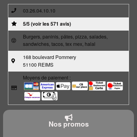
03.26.04.10.10
5/5 (voir les 571 avis)
Burgers, paninis, pâtes, pizza, salades,
sandwiches, tacos, tex mex, halal
168 boulevard Pommery
51100 REIMS
Moyens de paiement :
Nos promos