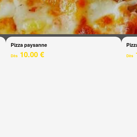
Pizza paysanne
Pizz
10.00 €
Dès
Dès