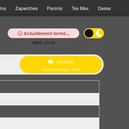
ins
Zapwiches
Paninis
Tex Mex
Desserts
B
Actuellement fermé...
18h00 - 21h45
Livraison
Précommande pour 18h45