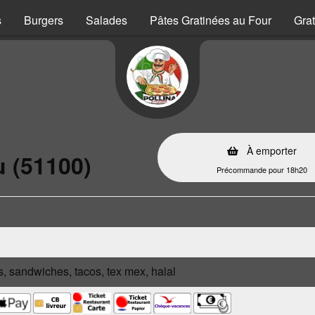
s
Burgers
Salades
Pâtes Gratinées au Four
Grat
À emporter
 (51100)
Précommande pour 18h20
s, sandwiches, tacos, tex mex, halal