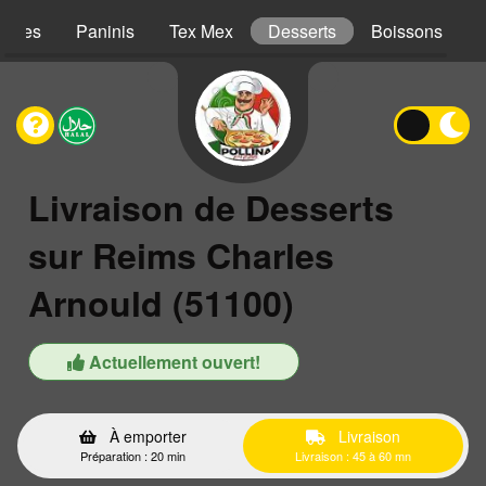
iches
Paninis
Tex Mex
Desserts
Boissons
Livraison de Desserts
sur Reims Charles
Arnould (51100)
Actuellement ouvert!
À emporter
Livraison
Préparation : 20 min
Livraison : 45 à 60 mn