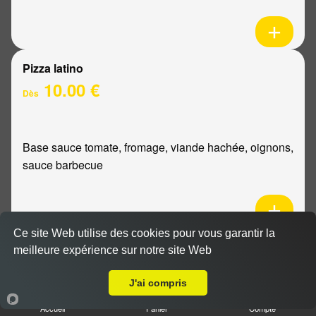
Pizza latino
10.00 €
Dès
Base sauce tomate, fromage, viande hachée, oignons,
sauce barbecue
Ce site Web utilise des cookies pour vous garantir la
Pizza mexicaine
meilleure expérience sur notre site Web
Livraison sur Reims Charles Arnould
10.00 €
Dès
J'ai compris
Accueil
Panier
Compte