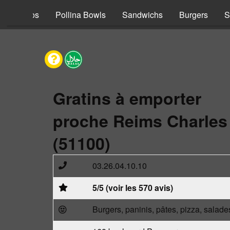
s
Tacos
Pollina Bowls
Sandwichs
Burgers
S
Gratins à emporter
proche Reims Charles
(51100)
03.26.04.10.10
5/5 (voir les 570 avis)
Burgers, paninis, pâtes, pizza, salade