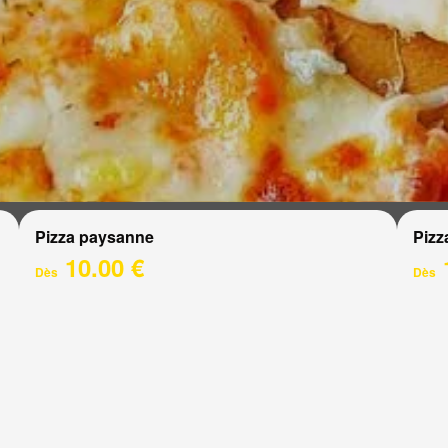
Pizza paysanne
Pizz
10.00 €
Dès
Dès