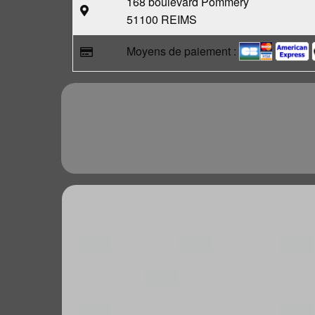
168 boulevard Pommery
51100 REIMS
Moyens de paiement :