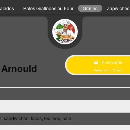
alades
Pâtes Gratinées au Four
Gratins
Zapwiches
À emporter
 Arnould
Préparation : 20 min
s, sandwiches, tacos, tex mex, halal