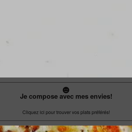
Je compose avec mes envies!
Cliquez ici pour trouver vos plats préférés!