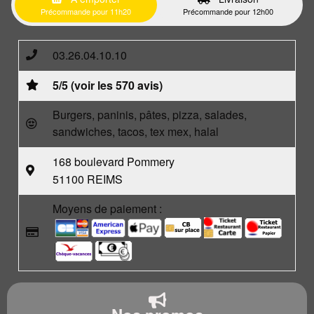
Précommande pour 11h20
Précommande pour 12h00
03.26.04.10.10
5/5 (voir les 570 avis)
Burgers, paninis, pâtes, pizza, salades,
sandwiches, tacos, tex mex, halal
168 boulevard Pommery
51100 REIMS
Moyens de paiement :