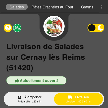
s
Salades
Pâtes Gratinées au Four
Gratins
Zap
Livraison de Salades
sur Cernay lès Reims
(51420)
Actuellement ouvert!
À emporter
Livraison
Préparation : 20 min
Livraison : 45 à 60 mn