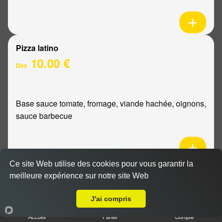
Pizza latino
10.00 €
Dès
Base sauce tomate, fromage, viande hachée, oignons,
sauce barbecue
Ce site Web utilise des cookies pour vous garantir la
Pizza mexicaine
meilleure expérience sur notre site Web
Livraison sur Cernay lès Reims
10.00 €
Dès
J'ai compris
Accueil
Panier
Compte