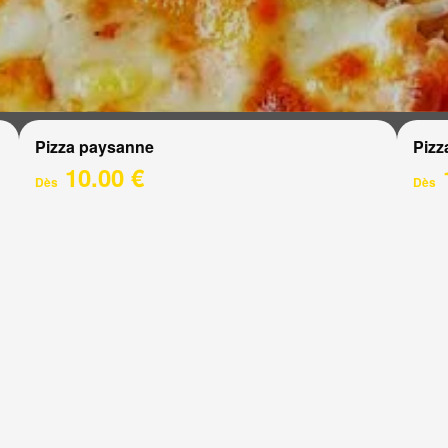
Pizza paysanne
Pizz
10.00 €
Dès
Dès