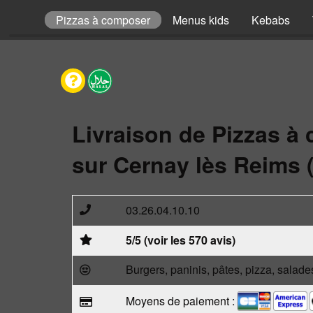
Pizzas
Pizzas à composer
Menus kids
Kebabs
Livraison de Pizzas à
sur Cernay lès Reims 
03.26.04.10.10
5/5 (voir les 570 avis)
Burgers, paninis, pâtes, pizza, salade
Moyens de paiement :