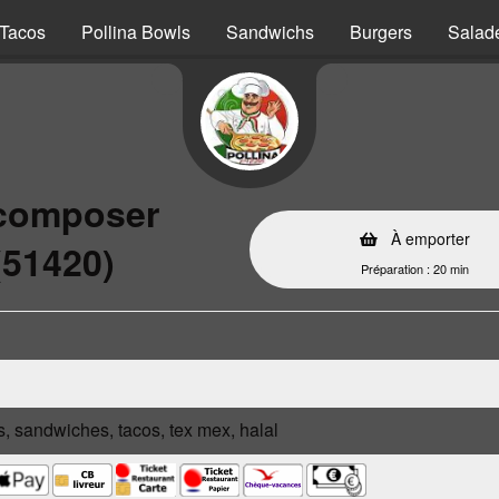
Tacos
Pollina Bowls
Sandwichs
Burgers
Salad
 composer
À emporter
(51420)
Préparation : 20 min
s, sandwiches, tacos, tex mex, halal