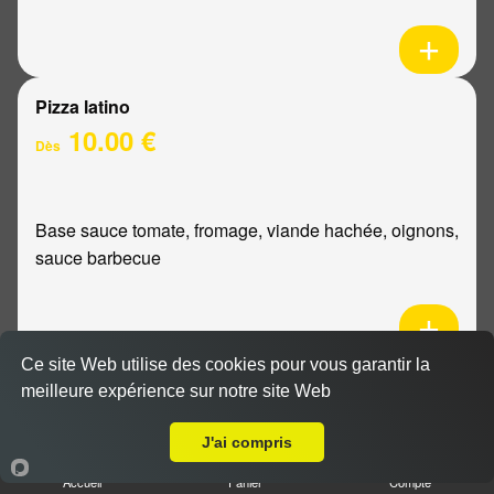
Pizza latino
10.00 €
Dès
Base sauce tomate, fromage, viande hachée, oignons,
sauce barbecue
Ce site Web utilise des cookies pour vous garantir la
Pizza mexicaine
meilleure expérience sur notre site Web
Livraison sur Cernay lès Reims
10.00 €
Dès
J'ai compris
Accueil
Panier
Compte